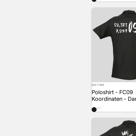
Anbieter:
BIGTIME
Poloshirt - FC09
Koordinaten - D
schwarz
weiss