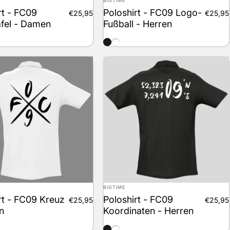
BIGTIME
rt - FC09
Poloshirt - FC09 Logo-
€25,95
€25,95
afel - Damen
Fußball - Herren
schwarz
weiss
Anbieter:
BIGTIME
rt - FC09 Kreuz
Poloshirt - FC09
€25,95
€25,95
n
Koordinaten - Herren
schwarz
weiss