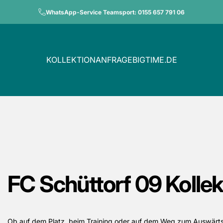
Pause Diashow
WhatsApp-Service Teamsport: 0155 657 791 06
KOLLEKTION
ANFRAGE
BIGTIME.DE
KOLLEKTION
ANFRAGE
BIGTIME.DE
FC
Schüttorf
09
Kollek
Ob auf dem Platz, beim Training oder auf dem Weg zum Auswärtssp