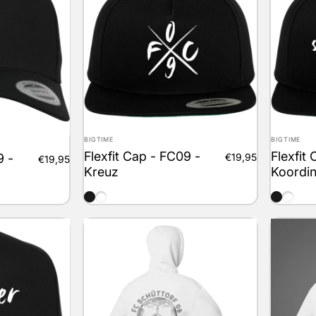
Anbieter:
Anbieter:
BIGTIME
BIGTIME
Flexfit Cap - FC09 -
Flexfit
9 -
€19,95
€19,95
Kreuz
Koordi
schwarz
weiss
schwarz
weiss