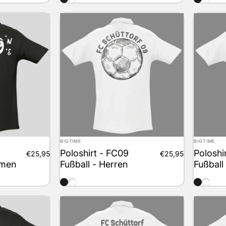
Anbieter:
Anbieter:
BIGTIME
BIGTIME
Poloshirt - FC09
Poloshi
€25,95
€25,95
amen
Fußball - Herren
Fußball
schwarz
weiss
schwarz
weiss