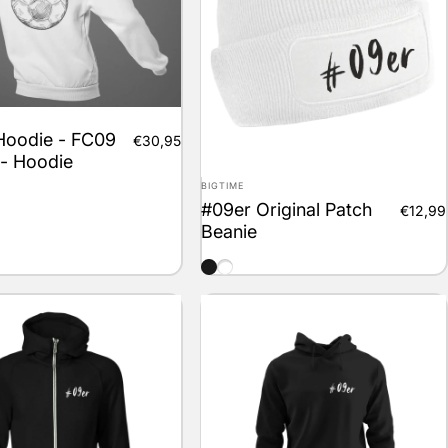
Hoodie - FC09
€30,95
 - Hoodie
Anbieter:
BIGTIME
#09er Original Patch
€12,99
Beanie
schwarz
weiss