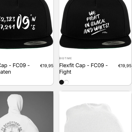
Anbieter:
BIGTIME
 Cap - FC09 -
Flexfit Cap - FC09 -
€19,95
€19,95
naten
Fight
schwarz
weiss