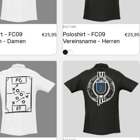
Anbieter:
BIGTIME
rt - FC09
Poloshirt - FC09
€25,95
€25,95
 - Damen
Vereinsname - Herren
schwarz
weiss
Anbieter: