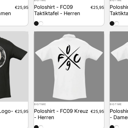
BIGTIME
BIGTIME
Poloshirt - FC09
Poloshi
€25,95
€25,95
amen
Taktiktafel - Herren
Taktikt
schwarz
weiss
schwarz
weiss
Anbieter:
Anbieter:
BIGTIME
BIGTIME
 Logo-
Poloshirt - FC09 Kreuz
Poloshi
€25,95
€25,95
- Herren
- Dame
schwarz
weiss
schwarz
weiss