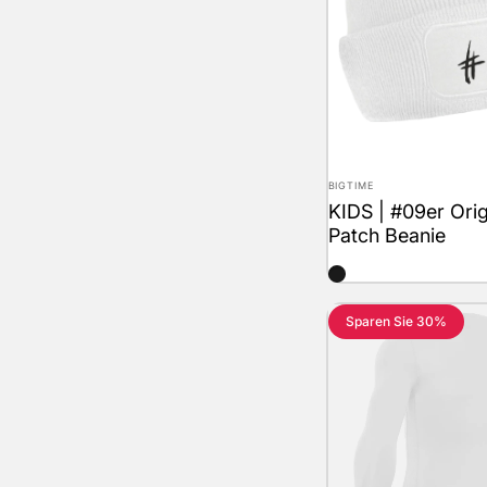
Anbieter:
BIGTIME
KIDS | #09er Orig
Patch Beanie
schwarz
Sparen Sie 30%