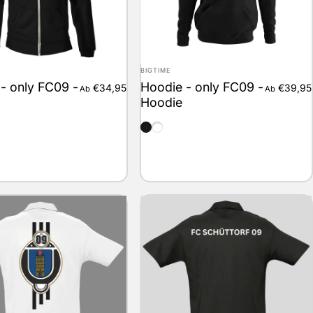
Anbieter:
BIGTIME
- only FC09 -
Hoodie - only FC09 -
€34,95
€39,95
Ab
Ab
Hoodie
schwarz
weiss