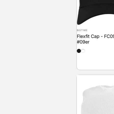
Anbieter:
BIGTIME
Flexfit Cap - FC0
#09er
schwarz
weiss