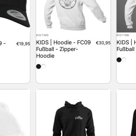
Anbieter:
Anbieter:
BIGTIME
BIGTIME
KIDS | Hoodie - FC09
KIDS | 
€30,95
9 -
€19,95
Fußball - Zipper-
Fußball
Hoodie
schwarz
weiss
schwarz
weiss