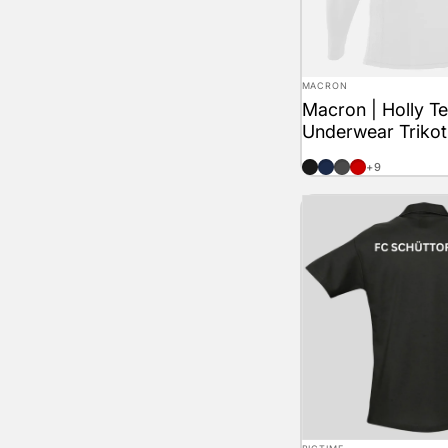
Anbieter:
MACRON
Macron | Holly T
Underwear Trikot
schwarz
marineblau
anthrazit
rot
+9
Anbieter: