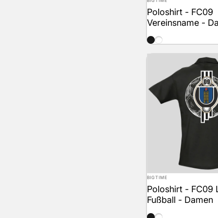
BIGTIME
Poloshirt - FC09
Vereinsname - D
schwarz
weiss
Anbieter:
BIGTIME
Poloshirt - FC09
Fußball - Damen
schwarz
weiss