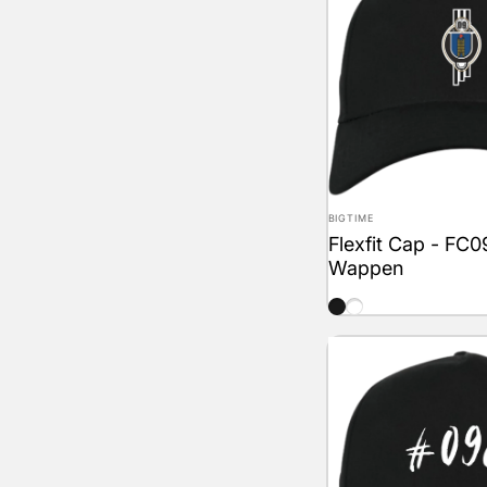
Anbieter:
BIGTIME
Flexfit Cap - FC0
Wappen
schwarz
weiss