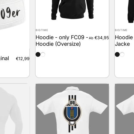
Anbieter:
Anbieter:
BIGTIME
BIGTIME
Hoodie - only FC09 -
Hoodie 
€34,95
Ab
Hoodie (Oversize)
Jacke
schwarz
weiss
schwarz
weiss
inal
€12,99