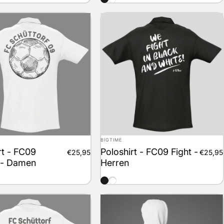
Anbieter:
BIGTIME
rt - FC09
Poloshirt - FC09 Fight -
€25,95
€25,95
 - Damen
Herren
schwarz
weiss