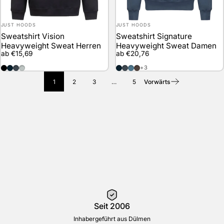
Anbieter:
Anbieter:
JUST HOODS
JUST HOODS
Sweatshirt Vision
Sweatshirt Signature
Heavyweight Sweat Herren
Heavyweight Sweat Damen
ab €15,69
ab €20,76
Deep Black
New French Navy
Solid Charcoal
Heather Grey
New French Navy
Solid Charcoal
Airforce Blue
Espresso
+3
1
2
3
…
5
Vorwärts
Seit 2006
Inhabergeführt aus Dülmen