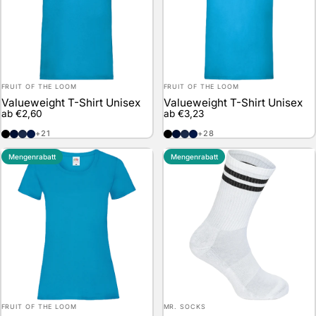
Anbieter:
Anbieter:
FRUIT OF THE LOOM
FRUIT OF THE LOOM
Valueweight T-Shirt Unisex
Valueweight T-Shirt Unisex
ab €2,60
ab €3,23
Black
Deep Navy
Navy
Vintage Heather Navy
Black
Deep Navy
Navy
Vintage Heather Navy
+21
+28
Mengenrabatt
Mengenrabatt
Anbieter:
Anbieter:
FRUIT OF THE LOOM
MR. SOCKS