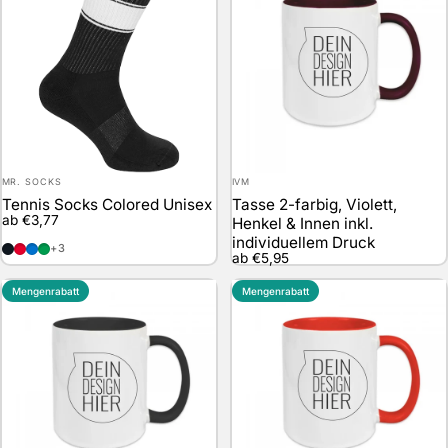
Anbieter:
Anbieter:
MR. SOCKS
IVM
Tennis Socks Colored Unisex
Tasse 2-farbig, Violett,
ab €3,77
Henkel & Innen inkl.
individuellem Druck
Black / White
Red / White
Blue / White
Green / White
+3
ab €5,95
Mengenrabatt
Mengenrabatt