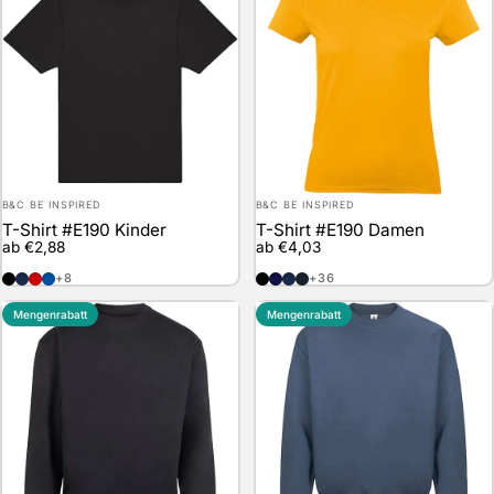
Anbieter:
Anbieter:
B&C BE INSPIRED
B&C BE INSPIRED
T-Shirt #E190 Kinder
T-Shirt #E190 Damen
ab €2,88
ab €4,03
Black
Navy
Red
Royal Blue
Black
Navy Blue
Navy
Used Black
+8
+36
Mengenrabatt
Mengenrabatt