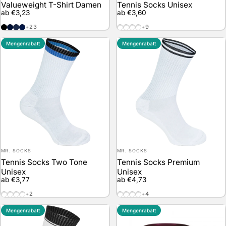
Valueweight T-Shirt Damen
Tennis Socks Unisex
ab €3,23
ab €3,60
Black
Deep Navy
Navy
Vintage Heather Navy
White / White
White / Black
White / Red
White / Blue
+23
+9
Mengenrabatt
Mengenrabatt
Anbieter:
Anbieter:
MR. SOCKS
MR. SOCKS
Tennis Socks Two Tone
Tennis Socks Premium
Unisex
Unisex
ab €3,77
ab €4,73
White / Black / Red
White / Black / Blue
White / Black / Green
White / Black / Yellow
White / White
White / Black
White / Navy
White / Red
+2
+4
Mengenrabatt
Mengenrabatt