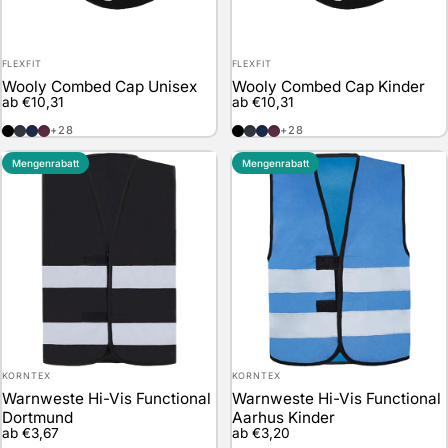
Anbieter:
Anbieter:
FLEXFIT
FLEXFIT
Wooly Combed Cap Unisex
Wooly Combed Cap Kinder
ab €10,31
ab €10,31
Black
Dark Navy
Navy
Maroon
Black
Dark Navy
Navy
Maroon
+28
+28
Mengenrabatt
Mengenrabatt
Anbieter:
Anbieter:
KORNTEX
KORNTEX
Warnweste Hi-Vis Functional
Warnweste Hi-Vis Functional
Dortmund
Aarhus Kinder
ab €3,67
ab €3,20