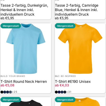
Tasse 2-farbig, Dunkelgrün,
Tasse 2-farbig, Camridge
Henkel & Innen inkl.
Blue, Henkel & Innen inkl.
individuellem Druck
individuellem Druck
ab €5,95
ab €5,95
Mengenrabatt
Mengenrabatt
Anbieter:
Anbieter:
BUILD YOUR BRAND
B&C BE INSPIRED
T-Shirt Round Neck Herren
T-Shirt #E190 Unisex
Verkaufspreis
Verkaufspreis
ab €5,08
ab €4,03
Black
Navy
Light Navy
Vintage Blue
Black
Navy Blue
Navy
Used Black
+25
+31
Mengenrabatt
Mengenrabatt