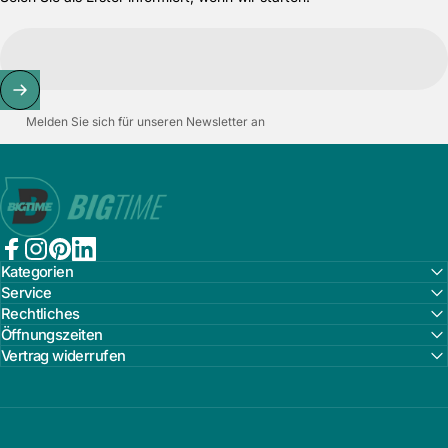
Melden Sie sich für unseren Newsletter an
Bigtime.de
Facebook
Instagram
Pinterest
LinkedIn
Kategorien
Service
Rechtliches
Öffnungszeiten
Vertrag widerrufen