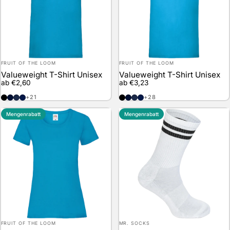
Anbieter:
Anbieter:
FRUIT OF THE LOOM
FRUIT OF THE LOOM
Valueweight T-Shirt Unisex
Valueweight T-Shirt Unisex
ab €2,60
ab €3,23
Black
Deep Navy
Navy
Vintage Heather Navy
Black
Deep Navy
Navy
Vintage Heather Navy
+21
+28
Mengenrabatt
Mengenrabatt
Anbieter:
Anbieter:
FRUIT OF THE LOOM
MR. SOCKS