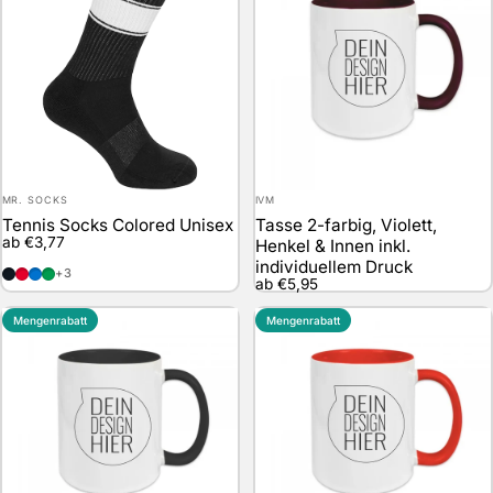
Anbieter:
Anbieter:
MR. SOCKS
IVM
Tennis Socks Colored Unisex
Tasse 2-farbig, Violett,
ab €3,77
Henkel & Innen inkl.
individuellem Druck
Black / White
Red / White
Blue / White
Green / White
+3
ab €5,95
Mengenrabatt
Mengenrabatt