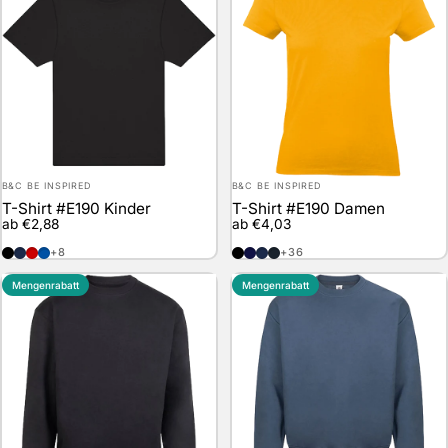
Anbieter:
Anbieter:
B&C BE INSPIRED
B&C BE INSPIRED
T-Shirt #E190 Kinder
T-Shirt #E190 Damen
ab €2,88
ab €4,03
Black
Navy
Red
Royal Blue
Black
Navy Blue
Navy
Used Black
+8
+36
Mengenrabatt
Mengenrabatt