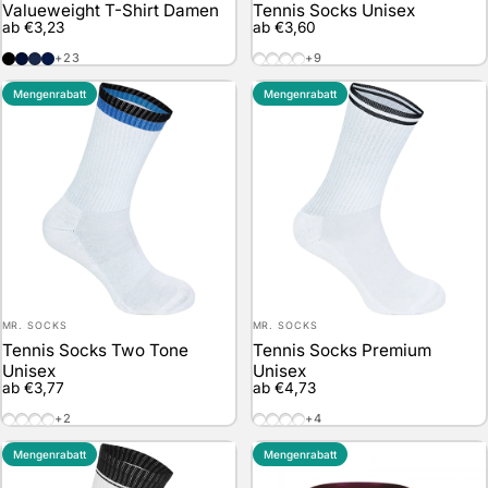
Valueweight T-Shirt Damen
Tennis Socks Unisex
ab €3,23
ab €3,60
Black
Deep Navy
Navy
Vintage Heather Navy
White / White
White / Black
White / Red
White / Blue
+23
+9
Mengenrabatt
Mengenrabatt
Anbieter:
Anbieter:
MR. SOCKS
MR. SOCKS
Tennis Socks Two Tone
Tennis Socks Premium
Unisex
Unisex
ab €3,77
ab €4,73
White / Black / Red
White / Black / Blue
White / Black / Green
White / Black / Yellow
White / White
White / Black
White / Navy
White / Red
+2
+4
Mengenrabatt
Mengenrabatt