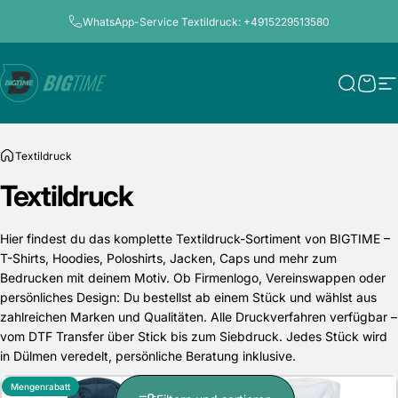
Direkt zum Inhalt
Pause Diashow
WhatsApp-Service Textildruck: +4915229513580
Bigtime.de
Suche
Ware
S
Textildruck
Textildruck
Hier findest du das komplette Textildruck-Sortiment von BIGTIME –
T-Shirts, Hoodies, Poloshirts, Jacken, Caps und mehr zum
Bedrucken mit deinem Motiv. Ob Firmenlogo, Vereinswappen oder
persönliches Design: Du bestellst ab einem Stück und wählst aus
zahlreichen Marken und Qualitäten. Alle Druckverfahren verfügbar –
vom DTF Transfer über Stick bis zum Siebdruck. Jedes Stück wird
in Dülmen veredelt, persönliche Beratung inklusive.
Mengenrabatt
Mengenrabatt