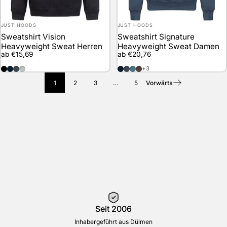
Anbieter:
Anbieter:
JUST HOODS
JUST HOODS
Sweatshirt Vision
Sweatshirt Signature
Heavyweight Sweat Herren
Heavyweight Sweat Damen
ab €15,69
ab €20,76
Deep Black
New French Navy
Solid Charcoal
Heather Grey
New French Navy
Solid Charcoal
Airforce Blue
Espresso
+3
1
2
3
…
5
Vorwärts
Seit 2006
Inhabergeführt aus Dülmen