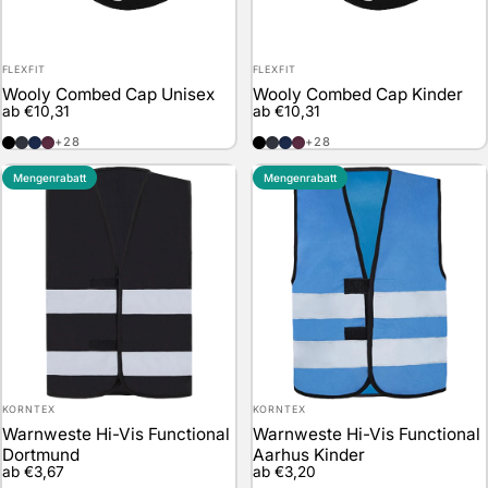
Anbieter:
Anbieter:
FLEXFIT
FLEXFIT
Wooly Combed Cap Unisex
Wooly Combed Cap Kinder
ab €10,31
ab €10,31
Black
Dark Navy
Navy
Maroon
Black
Dark Navy
Navy
Maroon
+28
+28
Mengenrabatt
Mengenrabatt
Anbieter:
Anbieter:
KORNTEX
KORNTEX
Warnweste Hi-Vis Functional
Warnweste Hi-Vis Functional
Dortmund
Aarhus Kinder
ab €3,67
ab €3,20