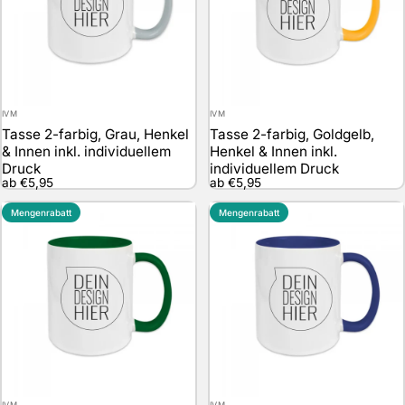
Anbieter:
Anbieter:
IVM
IVM
Tasse 2-farbig, Grau, Henkel
Tasse 2-farbig, Goldgelb,
& Innen inkl. individuellem
Henkel & Innen inkl.
Druck
individuellem Druck
ab €5,95
ab €5,95
Mengenrabatt
Mengenrabatt
Anbieter:
Anbieter:
IVM
IVM