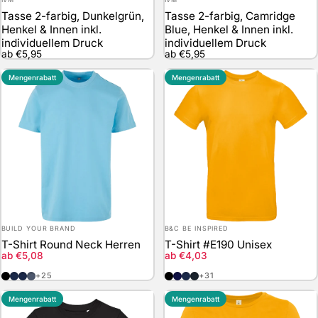
Tasse 2-farbig, Dunkelgrün,
Tasse 2-farbig, Camridge
Henkel & Innen inkl.
Blue, Henkel & Innen inkl.
individuellem Druck
individuellem Druck
ab €5,95
ab €5,95
Mengenrabatt
Mengenrabatt
Anbieter:
Anbieter:
BUILD YOUR BRAND
B&C BE INSPIRED
T-Shirt Round Neck Herren
T-Shirt #E190 Unisex
Verkaufspreis
Verkaufspreis
ab €5,08
ab €4,03
Black
Navy
Light Navy
Vintage Blue
Black
Navy Blue
Navy
Used Black
+25
+31
Mengenrabatt
Mengenrabatt