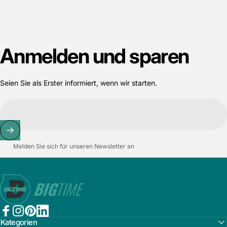
Anmelden
und
sparen
Seien Sie als Erster informiert, wenn wir starten.
Melden Sie sich für unseren Newsletter an
Bigtime.de
Facebook
Instagram
Pinterest
LinkedIn
Kategorien