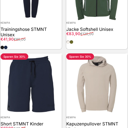
Anbieter:
Anbieter:
KEMPA
KEMPA
Trainingshose STMNT
Jacke Softshell Unisex
Verkaufspreis
Normaler Preis
€83,90
€120,00
Unisex
Verkaufspreis
Normaler Preis
€41,90
€60,00
sand-grau
dark-olive
schwarz
marine
Sparen Sie 30%
Sparen Sie 30%
Anbieter:
Anbieter:
KEMPA
KEMPA
Short STMNT Kinder
Kapuzenpullover STMNT