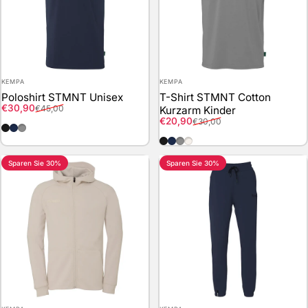
Anbieter:
Anbieter:
KEMPA
KEMPA
Poloshirt STMNT Unisex
T-Shirt STMNT Cotton
Verkaufspreis
Normaler Preis
€30,90
€45,00
Kurzarm Kinder
Verkaufspreis
Normaler Preis
€20,90
€30,00
schwarz
marine
steingrau
schwarz
marine
steingrau
beige
Sparen Sie 30%
Sparen Sie 30%
Anbieter:
Anbieter: