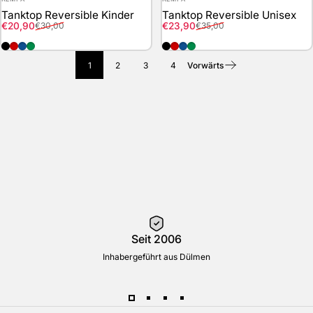
Tanktop Reversible Kinder
Tanktop Reversible Unisex
Verkaufspreis
Normaler Preis
Verkaufspreis
Normaler Preis
€20,90
€23,90
€30,00
€35,00
schwarz-weiss
rot-weiss
royal-weiss
gruen-weiss
schwarz-weiss
rot-weiss
royal-weiss
gruen-weiss
1
2
3
4
Vorwärts
Seit 2006
Inhabergeführt aus Dülmen