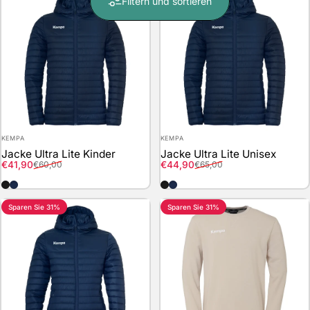
Filtern und sortieren
Anbieter:
Anbieter:
KEMPA
KEMPA
Jacke Ultra Lite Kinder
Jacke Ultra Lite Unisex
Verkaufspreis
Normaler Preis
Verkaufspreis
Normaler Preis
€41,90
€44,90
€60,00
€65,00
schwarz
marine
schwarz
marine
Sparen Sie 31%
Sparen Sie 31%