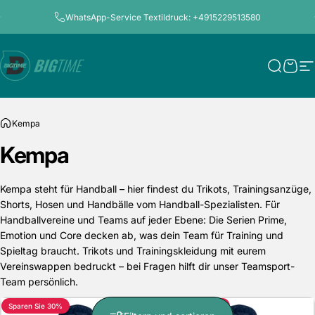
Direkt zum Inhalt
Pause Diashow
WhatsApp-Service Textildruck: +4915229513580
Bigtime.de
Suche
Ware
S
Kempa
Kempa
Kempa steht für Handball – hier findest du Trikots, Trainingsanzüge,
Shorts, Hosen und Handbälle vom Handball-Spezialisten. Für
Handballvereine und Teams auf jeder Ebene: Die Serien Prime,
Emotion und Core decken ab, was dein Team für Training und
Spieltag braucht. Trikots und Trainingskleidung mit eurem
Vereinswappen bedruckt – bei Fragen hilft dir unser Teamsport-
Team persönlich.
Sparen Sie 30%
Sparen Sie 31%