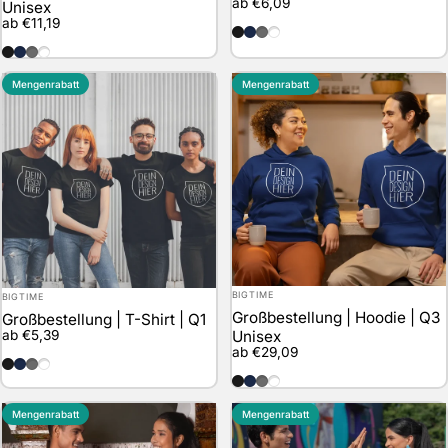
ab €6,09
Unisex
ab €11,19
schwarz
marineblau
grau
weiss
schwarz
marineblau
grau
weiss
Mengenrabatt
Mengenrabatt
Anbieter:
Anbieter:
BIGTIME
BIGTIME
Großbestellung | Hoodie | Q3
Großbestellung | T-Shirt | Q1
ab €5,39
Unisex
ab €29,09
schwarz
marineblau
grau
weiss
schwarz
marineblau
grau
weiss
Mengenrabatt
Mengenrabatt