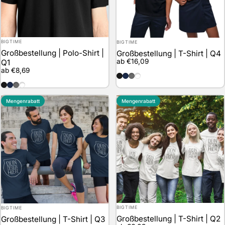
Anbieter:
Anbieter:
BIGTIME
BIGTIME
Großbestellung | Polo-Shirt |
Großbestellung | T-Shirt | Q4
ab €16,09
Q1
ab €8,69
schwarz
marineblau
grau
weiss
schwarz
marineblau
grau
weiss
Mengenrabatt
Mengenrabatt
Anbieter:
Anbieter:
BIGTIME
BIGTIME
Großbestellung | T-Shirt | Q2
Großbestellung | T-Shirt | Q3