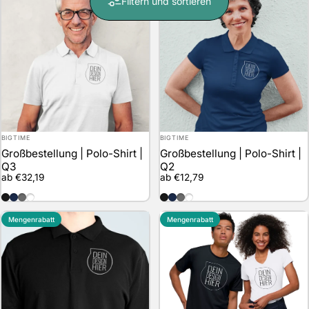
Filtern und sortieren
Anbieter:
Anbieter:
BIGTIME
BIGTIME
Großbestellung | Polo-Shirt |
Großbestellung | Polo-Shirt |
Q3
Q2
ab €32,19
ab €12,79
schwarz
marineblau
grau
weiss
schwarz
marineblau
grau
weiss
Mengenrabatt
Mengenrabatt