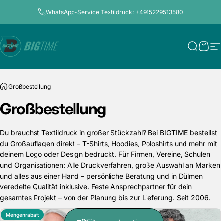
Direkt zum Inhalt
Pause Diashow
WhatsApp-Service Textildruck: +4915229513580
Bigtime.de
Suche
Ware
S
Großbestellung
Großbestellung
Du brauchst Textildruck in großer Stückzahl? Bei BIGTIME bestellst
du Großauflagen direkt – T-Shirts, Hoodies, Poloshirts und mehr mit
deinem Logo oder Design bedruckt. Für Firmen, Vereine, Schulen
und Organisationen: Alle Druckverfahren, große Auswahl an Marken
und alles aus einer Hand – persönliche Beratung und in Dülmen
veredelte Qualität inklusive. Feste Ansprechpartner für dein
gesamtes Projekt – von der Planung bis zur Lieferung. Seit 2006.
Mengenrabatt
Mengenrabatt