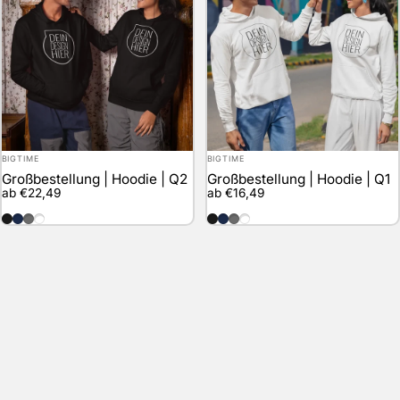
Anbieter:
Anbieter:
BIGTIME
BIGTIME
Großbestellung | Hoodie | Q2
Großbestellung | Hoodie | Q1
ab €22,49
ab €16,49
schwarz
marineblau
grau
weiss
schwarz
marineblau
grau
weiss