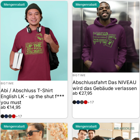
Mengenrabatt
Mengenrabatt
Anbieter:
BIGTIME
Abschlussfahrt Das NIVEAU
Anbieter:
BIGTIME
wird das Gebäude verlassen
Abi / Abschluss T-Shirt
ab €27,95
English LK - up the shut f***
schwarz
marineblau
anthrazit
rot
you must
+17
ab €14,95
schwarz
marineblau
anthrazit
rot
+17
Mengenrabatt
Mengenrabatt