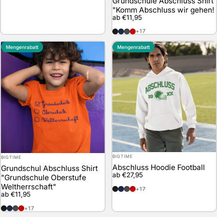
Grundschule Abschluss Shirt
"Komm Abschluss wir gehen!
ab €11,95
schwarz
marineblau
anthrazit
rot
+17
Mengenrabatt
Mengenrabatt
Anbieter:
Anbieter:
BIGTIME
BIGTIME
Abschluss Hoodie Football
Grundschul Abschluss Shirt
ab €27,95
"Grundschule Oberstufe
Weltherrschaft"
schwarz
marineblau
anthrazit
rot
+17
ab €11,95
schwarz
marineblau
anthrazit
rot
+17