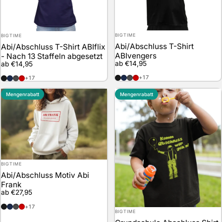
Anbieter:
Anbieter:
BIGTIME
BIGTIME
Abi/Abschluss T-Shirt
Abi/Abschluss T-Shirt ABIflix
ABIvengers
- Nach 13 Staffeln abgesetzt
ab €14,95
ab €14,95
schwarz
marineblau
anthrazit
rot
schwarz
marineblau
anthrazit
rot
+17
+17
Mengenrabatt
Mengenrabatt
Anbieter:
BIGTIME
Abi/Abschluss Motiv Abi
Frank
ab €27,95
schwarz
marineblau
anthrazit
rot
+17
Anbieter:
BIGTIME