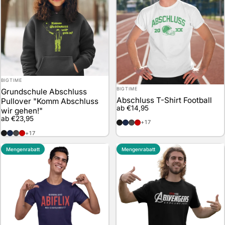
Anbieter:
BIGTIME
Anbieter:
BIGTIME
Grundschule Abschluss
Abschluss T-Shirt Football
Pullover "Komm Abschluss
ab €14,95
wir gehen!"
ab €23,95
schwarz
marineblau
anthrazit
rot
+17
schwarz
marineblau
anthrazit
rot
+17
Mengenrabatt
Mengenrabatt