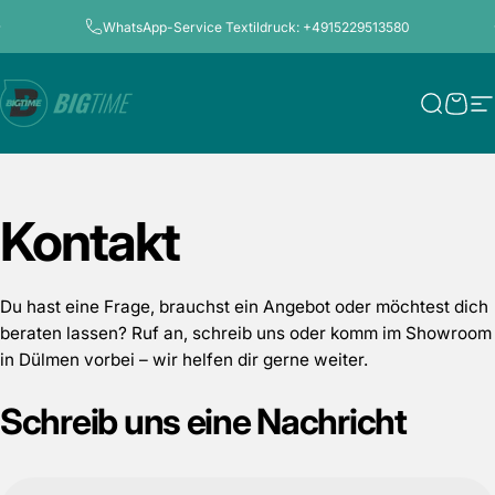
Direkt zum Inhalt
Pause Diashow
WhatsApp-Service Textildruck: +4915229513580
Bigtime.de
Suche
Ware
S
Kontakt
Du hast eine Frage, brauchst ein Angebot oder möchtest dich
beraten lassen? Ruf an, schreib uns oder komm im Showroom
in Dülmen vorbei – wir helfen dir gerne weiter.
Schreib
uns
eine
Nachricht