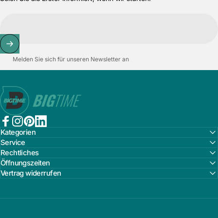
Melden Sie sich für unseren Newsletter an
Bigtime.de
Facebook
Instagram
Pinterest
LinkedIn
Kategorien
Service
Rechtliches
Öffnungszeiten
Vertrag widerrufen