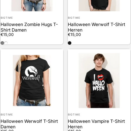
Anbieter:
Anbieter:
BIGTIME
BIGTIME
Halloween Zombie Hugs T-
Halloween Werwolf T-Shirt
Shirt Damen
Herren
€15,00
€15,00
darkgrey
weiss
schwarz
Anbieter:
Anbieter:
BIGTIME
BIGTIME
Halloween Werwolf T-Shirt
Halloween Vampire T-Shirt
Damen
Herren