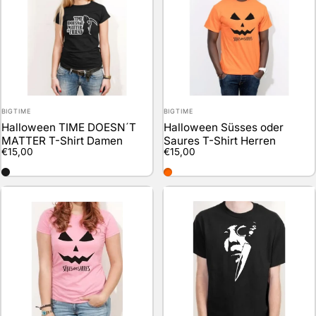
Anbieter:
Anbieter:
BIGTIME
BIGTIME
Halloween TIME DOESN´T
Halloween Süsses oder
MATTER T-Shirt Damen
Saures T-Shirt Herren
€15,00
€15,00
schwarz
orange