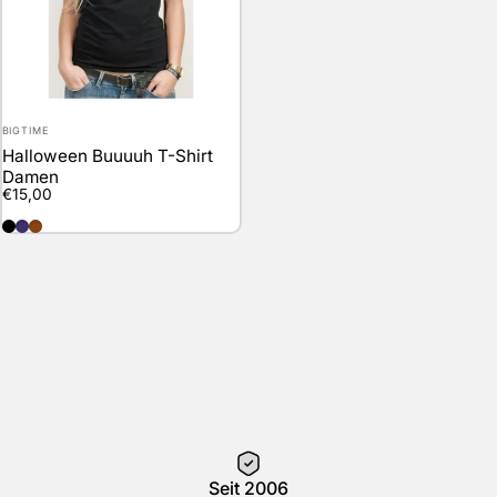
Anbieter:
BIGTIME
Halloween Buuuuh T-Shirt
Damen
€15,00
black
lila
brown
Seit 2006