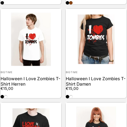
schwarz
black
brown
Anbieter:
Anbieter:
BIGTIME
BIGTIME
Halloween I Love Zombies T-
Halloween I Love Zombies T-
Shirt Herren
Shirt Damen
€15,00
€15,00
black
weiss
black
weiss