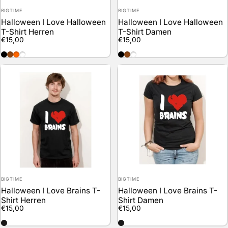
Anbieter:
Anbieter:
BIGTIME
BIGTIME
Halloween I Love Halloween
Halloween I Love Halloween
T-Shirt Herren
T-Shirt Damen
€15,00
€15,00
black
brown
orange
weiss
black
brown
weiss
Anbieter:
Anbieter:
BIGTIME
BIGTIME
Halloween I Love Brains T-
Halloween I Love Brains T-
Shirt Herren
Shirt Damen
€15,00
€15,00
schwarz
schwarz