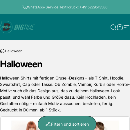
Direkt zum Inhalt
Pause Diashow
WhatsApp-Service Textildruck: +4915229513580
Bigtime.de
Suche
Ware
S
Halloween
Halloween
Halloween Shirts mit fertigen Grusel-Designs – als T-Shirt, Hoodie,
Sweatshirt, Cap oder Tasse. Ob Zombie, Vampir, Kürbis oder Horror-
Motiv: such dir das Design aus, das zu deinem Halloween-Look
passt, und wähl Farbe und Größe dazu. Kein Hochladen, kein
Gestalten nötig – einfach Motiv aussuchen, bestellen, fertig.
Gedruckt in Dülmen, ab 1 Stück.
Filtern und sortieren