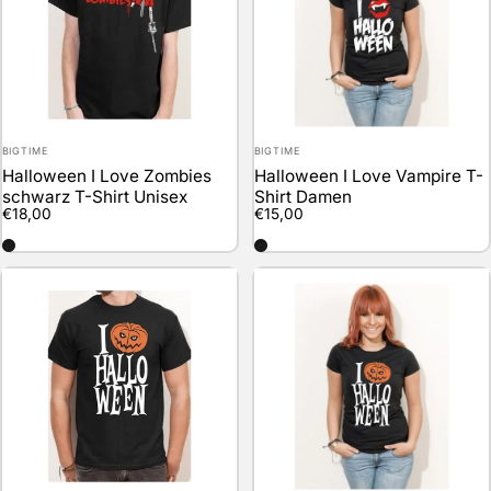
Anbieter:
Anbieter:
BIGTIME
BIGTIME
Halloween I Love Zombies
Halloween I Love Vampire T-
schwarz T-Shirt Unisex
Shirt Damen
€18,00
€15,00
schwarz
schwarz