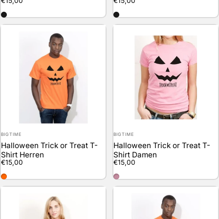
€15,00
€15,00
schwarz
schwarz
Anbieter:
Anbieter:
BIGTIME
BIGTIME
Halloween Trick or Treat T-
Halloween Trick or Treat T-
Shirt Herren
Shirt Damen
€15,00
€15,00
orange
rosa