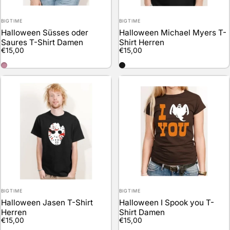
Anbieter:
Anbieter:
BIGTIME
BIGTIME
Halloween Süsses oder
Halloween Michael Myers T-
Saures T-Shirt Damen
Shirt Herren
€15,00
€15,00
rosa
schwarz
Anbieter:
Anbieter:
BIGTIME
BIGTIME
Halloween Jasen T-Shirt
Halloween I Spook you T-
Herren
Shirt Damen
€15,00
€15,00