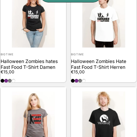
Anbieter:
Anbieter:
BIGTIME
BIGTIME
Halloween Zombies hates
Halloween Zombies Hate
Fast Food T-Shirt Damen
Fast Food T-Shirt Herren
€15,00
€15,00
black
purple
darkgrey
white
black
purple
darkgrey
weiss